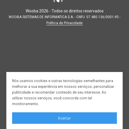
Wooba
2026
- Todos os direitos reservados
WOOBA SISTEMAS DE INFORMATICA S.A. - CNPJ: 07.480.136/0001-95 -
Política de Privacidade
Nós usamos cookies e outras tecnologias semelhantes para
melhorar a sua experiência em nossos serviços, personalizar
publicidade e recomendar conteúdo de seu interesse. Ao
utilizar nossos serviços, você concorda com tal
monitoramento.
Aceitar