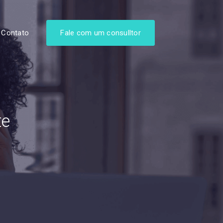
Contato
Fale com um consulltor
te